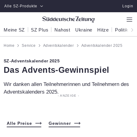
Zum Hauptinhalt springen
Alle SZ-Produkte
Login
Meine SZ
SZ Plus
Nahost
Ukraine
Hitze
Politik
W
Home
Service
Adventskalender
Adventskalender 2025
SZ-Adventskalender 2025
:
Das Advents-Gewinnspiel
Wir danken allen Teilnehmerinnen und Teilnehmern des
Adventskalenders 2025.
Alle Preise
Gewinner